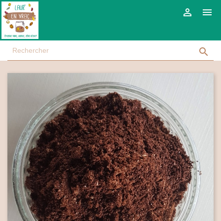


