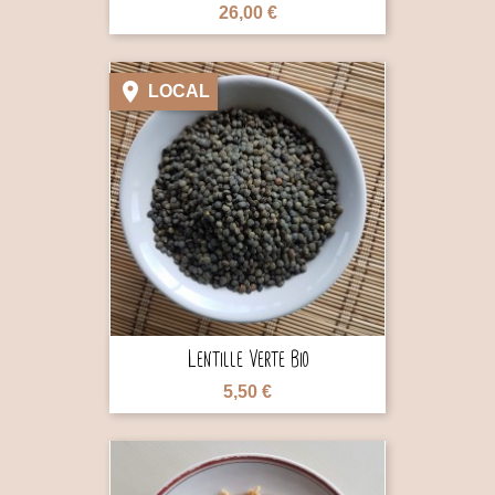
26,00 €

LOCAL

Lentille Verte Bio
5,50 €