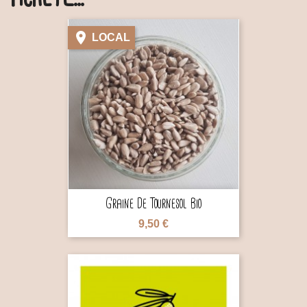

LOCAL

Graine De Tournesol Bio
9,50 €