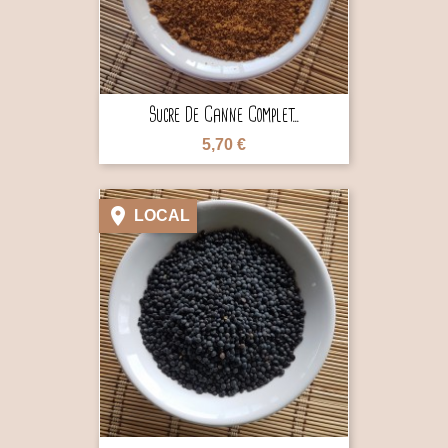
Sucre De Canne Complet...
5,70 €

LOCAL
