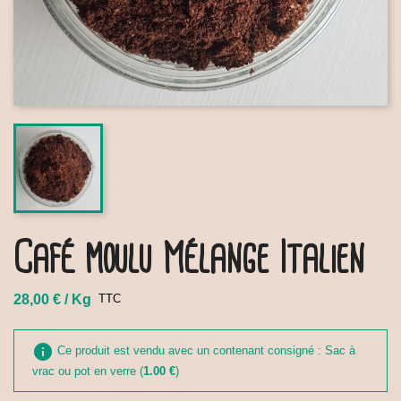
Café moulu Mélange Italien
28,00 € / Kg
TTC
info
Ce produit est vendu avec un contenant consigné : Sac à
vrac ou pot en verre (
1.00 €
)