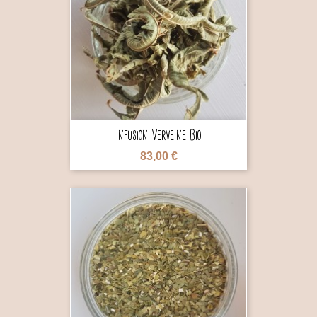

Infusion Verveine Bio
83,00 €
