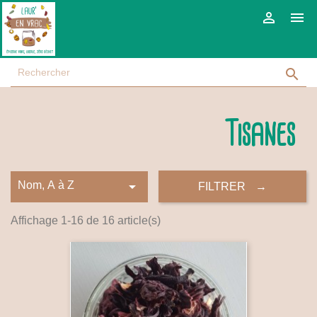



Tisanes

Nom, A à Z
FILTRER
Affichage 1-16 de 16 article(s)