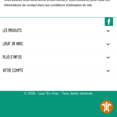
Vous pouvez vous désinscrire à tout moment. Vous trouverez pour cela nos
informations de contact dans les conditions d'utilisation du site.
F

LES PRODUITS

LAUR' EN VRAC

PLUS D'INFOS

VOTRE COMPTE
© 2026 - Laur' En Vrac - Tous droits réservés