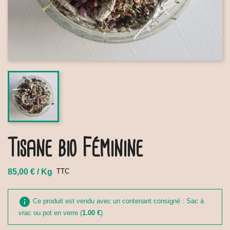
Tisane bio Féminine
85,00 € / Kg
TTC
info
Ce produit est vendu avec un contenant consigné : Sac à
vrac ou pot en verre (
1.00 €
)