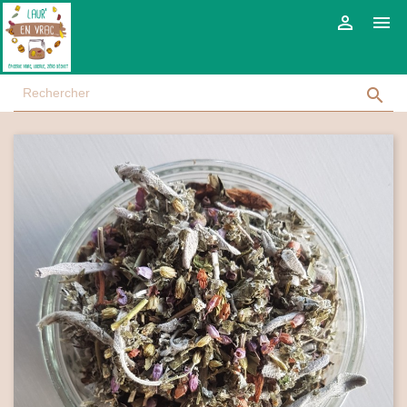


