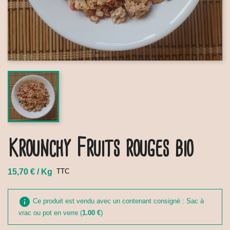
Krounchy Fruits rouges bio
15,70 € / Kg
TTC
info
Ce produit est vendu avec un contenant consigné : Sac à
vrac ou pot en verre (
1.00 €
)