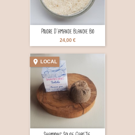
Poudre D'amande Blanche Bio
24,00 €

LOCAL

Shampoing Solide Garo'Tif...