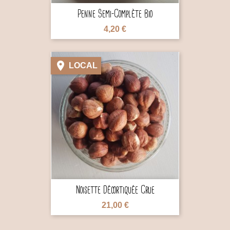
Penne Semi-Complète Bio
4,20 €

LOCAL

Noisette Décortiquée Crue
21,00 €