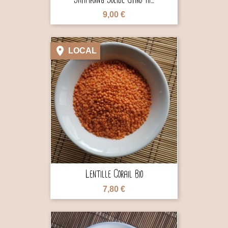
9,00 €

LOCAL

Lentille Corail Bio
7,80 €