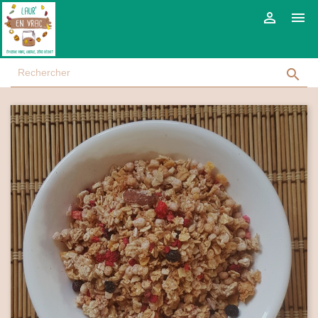


