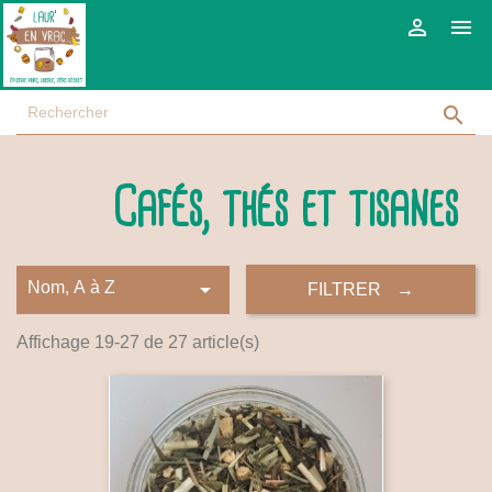



Cafés, thés et tisanes

Nom, A à Z
FILTRER
Affichage 19-27 de 27 article(s)