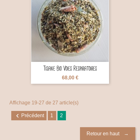

Tisane Bio Voies Respiratoires
68,00 €
Affichage 19-27 de 27 article(s)

Précédent
1
2
Retour en haut