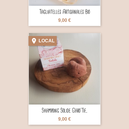
Tagliatelles Artisanales Bio
9,00 €

LOCAL

Shampoing Solide Garo'Tif...
9,00 €