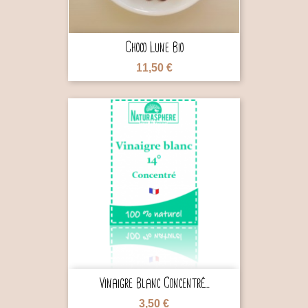
Choco Lune Bio
11,50 €

Vinaigre Blanc Concentré...
3,50 €